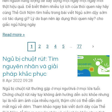
nên nguồn năng lượng để xây dựng một ngày một ngày mới
thật hiệu quả. Để biết thêm nhiều lợi ích của thói quen này hãy
cùng Thế Giới Nệm tìm hiểu trong bài viết Ngủ sớm dậy sớm
có tác dụng gì? Lý do bạn nên áp dụng thói quen này? cho
giấc ngủ hằng ngày.
Read more »
1
2
3
4
5
77
Ngủ bị chuột rút: Tìm
nguyên nhân và giải
pháp khắc phục
8 Apr 2022
09:28
Ngủ bị chuột rút thường gặp ở mọi ngườivà ở mọi lứa tuổi.
Chứng chuột rút này tuy không ảnh hưởng đến sức khỏe nhưng
lại là nỗi ám ảnh của nhiều người, thậm chí có thể dẫn đến
mất ngủ về đêm. Tham khảo ngay bài viết dưới đây của Thế