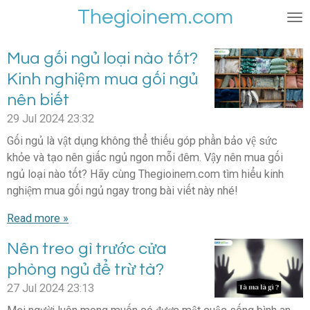
Thegioinem.com
Skip
to
main
Mua gối ngủ loại nào tốt?
content
Kinh nghiệm mua gối ngủ
nên biết
29 Jul 2024
23:32
Gối ngủ là vật dụng không thể thiếu góp phần bảo vệ sức
khỏe và tạo nên giấc ngủ ngon mỗi đêm. Vậy nên mua gối
ngủ loại nào tốt? Hãy cùng Thegioinem.com tìm hiểu kinh
nghiệm mua gối ngủ ngay trong bài viết này nhé!
Read more »
Nên treo gì trước cửa
phòng ngủ để trừ tà?
27 Jul 2024
23:13