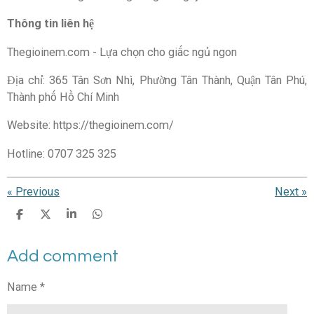
Thông tin liên hệ
Thegioinem.com - Lựa chọn cho giấc ngủ ngon
Địa chỉ: 365 Tân Sơn Nhì, Phường Tân Thành, Quận Tân Phú,
Thành phố Hồ Chí Minh
Website: https://thegioinem.com/
Hotline: 0707 325 325
«
Previous
Next
»
S
S
S
S
h
h
h
h
a
a
a
a
Add comment
r
r
r
r
e
e
e
e
Name *