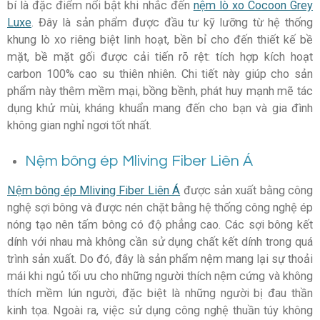
bí là đặc điểm nổi bật khi nhắc đến
nệm lò xo Cocoon Grey
Luxe
. Đây là sản phẩm được đầu tư kỹ lưỡng từ hệ thống
khung lò xo riêng biệt linh hoạt, bền bỉ cho đến thiết kế bề
mặt, bề mặt gối được cải tiến rõ rệt: tích hợp kích hoạt
carbon 100% cao su thiên nhiên. Chi tiết này giúp cho sản
phẩm này thêm mềm mại, bồng bềnh, phát huy mạnh mẽ tác
dụng khử mùi, kháng khuẩn mang đến cho bạn và gia đình
không gian nghỉ ngơi tốt nhất.
Nệm bông ép Mliving Fiber Liên Á
Nệm bông ép Mliving Fiber Liên Á
được sản xuất bằng công
nghệ sợi bông và được nén chặt bằng hệ thống công nghệ ép
nóng tạo nên tấm bông có độ phẳng cao. Các sợi bông kết
dính với nhau mà không cần sử dụng chất kết dính trong quá
trình sản xuất. Do đó, đây là sản phẩm nệm mang lại sự thoải
mái khi ngủ tối ưu cho những người thích nệm cứng và không
thích mềm lún người, đặc biệt là những người bị đau thần
kinh tọa. Ngoài ra, việc sử dụng công nghệ thuần túy không