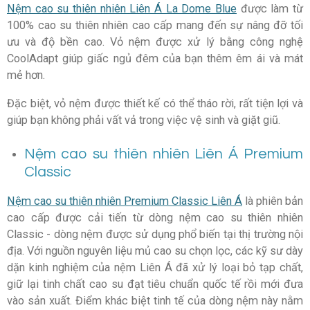
Nệm cao su thiên nhiên Liên Á La Dome Blue
được làm từ
100% cao su thiên nhiên cao cấp mang đến sự nâng đỡ tối
ưu và độ bền cao. Vỏ nệm được xử lý bằng công nghệ
CoolAdapt giúp giấc ngủ đêm của bạn thêm êm ái và mát
mẻ hơn.
Đặc biệt, vỏ nệm được thiết kế có thể tháo rời, rất tiện lợi và
giúp bạn không phải vất vả trong việc vệ sinh và giặt giũ.
Nệm cao su thiên nhiên Liên Á Premium
Classic
Nệm cao su thiên nhiên Premium Classic Liên Á
là phiên bản
cao cấp được cải tiến từ dòng nệm cao su thiên nhiên
Classic - dòng nệm được sử dụng phổ biến tại thị trường nội
địa. Với nguồn nguyên liệu mủ cao su chọn lọc, các kỹ sư dày
dặn kinh nghiệm của nệm Liên Á đã xử lý loại bỏ tạp chất,
giữ lại tinh chất cao su đạt tiêu chuẩn quốc tế rồi mới đưa
vào sản xuất. Điểm khác biệt tinh tế của dòng nệm này nằm