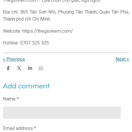
Thegioinem.com - Lựa chọn cho giấc ngủ ngon
Địa chỉ: 365 Tân Sơn Nhì, Phường Tân Thành, Quận Tân Phú,
Thành phố Hồ Chí Minh
Website: https://thegioinem.com/
Hotline: 0707 325 325
«
Previous
Next
»
S
S
S
S
h
h
h
h
a
a
a
a
Add comment
r
r
r
r
e
e
e
e
Name *
Email address *