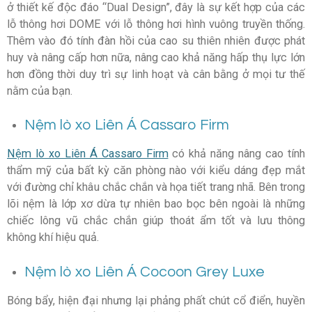
ở thiết kế độc đáo “Dual Design”, đây là sự kết hợp của các
lỗ thông hơi DOME với lỗ thông hơi hình vuông truyền thống.
Thêm vào đó tính đàn hồi của cao su thiên nhiên được phát
huy và nâng cấp hơn nữa, nâng cao khả năng hấp thụ lực lớn
hơn đồng thời duy trì sự linh hoạt và cân bằng ở mọi tư thế
nằm của bạn.
Nệm lò xo Liên Á Cassaro Firm
Nệm lò xo Liên Á Cassaro Firm
có khả năng nâng cao tính
thẩm mỹ của bất kỳ căn phòng nào với kiểu dáng đẹp mắt
với đường chỉ khâu chắc chắn và họa tiết trang nhã. Bên trong
lõi nệm là lớp xơ dừa tự nhiên bao bọc bên ngoài là những
chiếc lông vũ chắc chắn giúp thoát ẩm tốt và lưu thông
không khí hiệu quả.
Nệm lò xo Liên Á Cocoon Grey Luxe
Bóng bẩy, hiện đại nhưng lại phảng phất chút cổ điển, huyền