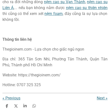
cho ra đời những dòng
nệm cao su Vạn Thành
,
nệm cao su
Liên Á
,... nếu bạn không nằm được
nệm cao su thiên nhiên
thì cũng có thể xem xét
nệm foam
, đây cũng là sự lựa chọn
không tồi.
Thông tin liên hệ
Thegioinem.com - Lựa chọn cho giấc ngủ ngon
Địa chỉ: 365 Tân Sơn Nhì, Phường Tân Thành, Quận Tân
Phú, Thành phố Hồ Chí Minh
Website: https://thegioinem.com/
Hotline: 0707 325 325
«
Previous
Next
»
S
S
S
S