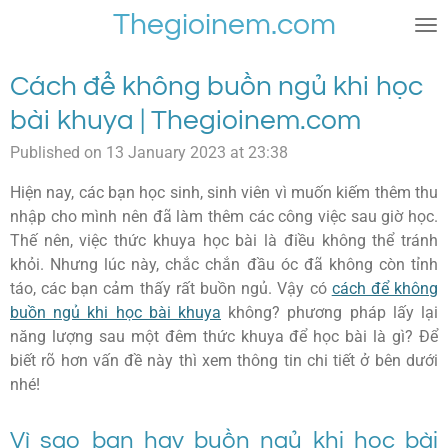
Thegioinem.com
Skip
to
main
Cách để không buồn ngủ khi học
content
bài khuya | Thegioinem.com
Published on 13 January 2023 at 23:38
Hiện nay, các bạn học sinh, sinh viên vì muốn kiếm thêm thu
nhập cho mình nên đã làm thêm các công việc sau giờ học.
Thế nên, việc thức khuya học bài là điều không thể tránh
khỏi. Nhưng lúc này, chắc chắn đầu óc đã không còn tỉnh
táo, các bạn cảm thấy rất buồn ngủ. Vậy có
cách để không
buồn ngủ khi học bài khuya
không? phương pháp lấy lại
năng lượng sau một đêm thức khuya để học bài là gì? Để
biết rõ hơn vấn đề này thì xem thông tin chi tiết ở bên dưới
nhé!
Vì sao bạn hay buồn ngủ khi học bài