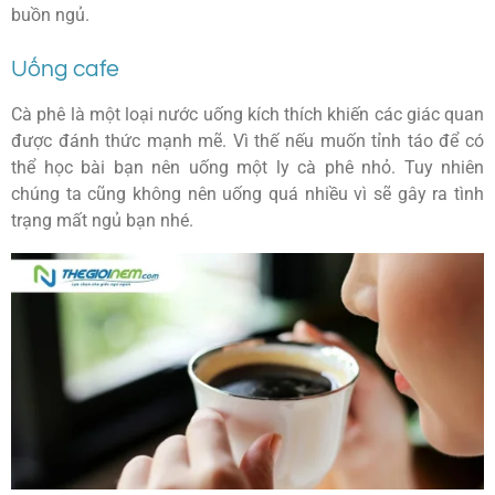
buồn ngủ.
Uống cafe
Cà phê là một loại nước uống kích thích khiến các giác quan
được đánh thức mạnh mẽ. Vì thế nếu muốn tỉnh táo để có
thể học bài bạn nên uống một ly cà phê nhỏ. Tuy nhiên
chúng ta cũng không nên uống quá nhiều vì sẽ gây ra tình
trạng mất ngủ bạn nhé.